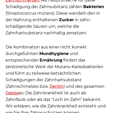
Zahnschmerzen
. Als Hauptursache für diese
Schädigung der Zahnsubstanz zählen
Bakterien
(Streptococcus mutans). Diese wandeln den in
der Nahrung enthaltenen
Zucker
in zahn­
schädigende Säuren um, welche die
Zahnhartsubstanz nachhaltig zersetzen.
Die Kombination aus einer nicht korrekt
durchgeführten
Mundhygiene
und
entsprechender
Ernährung
fördert das
zerstörerische Werk der Mutans-Kariesbakterien
und führt zu teilweise beträchtlichen
Schädigungen der Zahnhartsubstanz
(Zahnschmelzes bzw.
Dentin
) und des gesamten
Gebiss
es. Die Zahnkrankheit ist auch als
Zahnfäule oder als das "Loch im Zahn" bekannt.
Wir erklären, wie die Zahnkrankheit entsteht und
wie Sie Ihre Zähne schützen können.