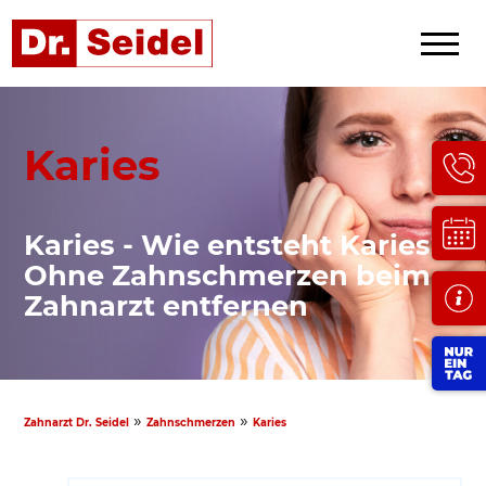
Karies
Karies - Wie entsteht Karies?
Ohne Zahnschmerzen beim
Zahnarzt entfernen
»
»
Zahnarzt Dr. Seidel
Zahnschmerzen
Karies