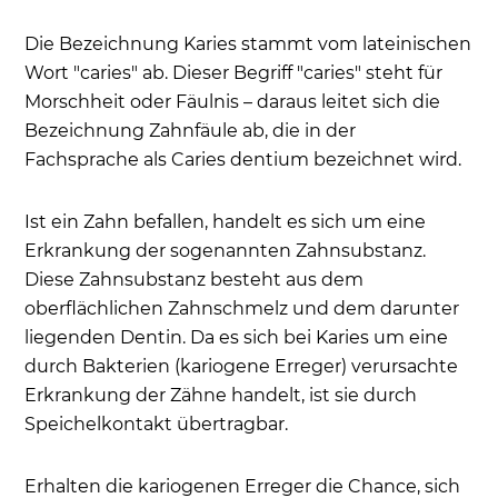
Sind Karieslöcher durch Bakterien ansteckend?
Die Bezeichnung Karies stammt vom lateinischen
Ursache für Karies bei Kindern
Wort "caries" ab. Dieser Begriff "caries" steht für
Tipp: Bei Kindern richtig vorbeugen
Morschheit oder Fäulnis – daraus leitet sich die
Wie wird schmerzfrei Karies behandelt?
Bezeichnung Zahnfäule ab, die in der
Fachsprache als Caries dentium bezeichnet wird.
Schmerzfreie Behandlung von Karies beim
Zahnarzt mit Cariosolv
Ist ein Zahn befallen, handelt es sich um eine
Schmerzfreie Kariesentfernung mit dem
Erkrankung der sogenannten Zahnsubstanz.
Laser
Diese Zahnsubstanz besteht aus dem
Diagnose von Karies - Welche Symptome deuten
oberflächlichen Zahnschmelz und dem darunter
auf Karies?
liegenden Dentin. Da es sich bei Karies um eine
Karies unter Füllungen
durch Bakterien (kariogene Erreger) verursachte
Karies vorbeugen - Wie kann man erfolgreich
Erkrankung der Zähne handelt, ist sie durch
durch Kariesprävention jeden Zahn schützen?
Speichelkontakt übertragbar.
Die richtige Zahnpasta auswählen
Erhalten die kariogenen Erreger die Chance, sich
Die richtige Zahnbürste verwenden