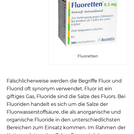
Der Zahnschmelz und Fluorid
Professionelle Fluoridierung durch den Zahnarzt
Anwendung von Fluoriden bei Kindern und
Säuglingen
Zufuhr von Fluorid durch Mundspülungen
Sind Fluoride wirklich giftig und für den
Fluoretten
Organismus gefährlich?
Fluoridfreie Zahncreme Karex - Zahnpflege ohne
Fluoride in Zahnpasta?
Fälschlicherweise werden die Begriffe Fluor und
Wie viel Fluorid braucht der Mensch
Fluorid oft synonym verwendet. Fluor ist ein
giftiges Gas, Fluoride sind die Salze des Fluors. Bei
Vorkommen von Fluorid
Fluoriden handelt es sich um die Salze der
Zahncreme mit sehr hohem Anteil an dem
Fluorwasserstoffsäure, die als anorganische und
Spurenelement Fluorid
organische Fluoride in den unterschiedlichsten
Lebensmittel wie Mineralwasser, die Fluorid
Bereichen zum Einsatz kommen. Im Rahmen der
enthalten