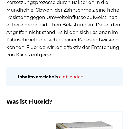
Zersetzungsprozesse durch Bakterien in die
Mundhöhle. Obwohl der Zahnschmelz eine hohe
Resistenz gegen Umwelteinflüsse aufweist, hält
er bei einer schädlichen Belastung auf Dauer den
Angriffen nicht stand. Es bilden sich Läsionen im
Zahnschmelz, die sich zu einer Karies entwickeln
können. Fluoride wirken effektiv der Entstehung
von Karies entgegen.
Inhaltsverzeichnis
einblenden
Was ist Fluorid?
Aufnahme von Fluorid - Fluoridzufuhr durch
Was ist Fluorid?
fluoridiertes Speisesalz
Kariesprävention und Zahnfluorose -
Auswirkungen der Versorgung mit Fluorid auf
die Zähne