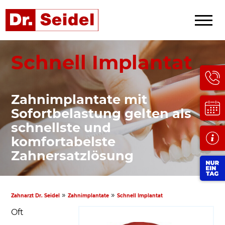
Schnell Implantat
Zahnimplantate mit
Sofortbelastung gelten als
schnellste und
komfortabelste
Zahnersatzlösung
»
»
Zahnarzt Dr. Seidel
Zahnimplantate
Schnell Implantat
Oft