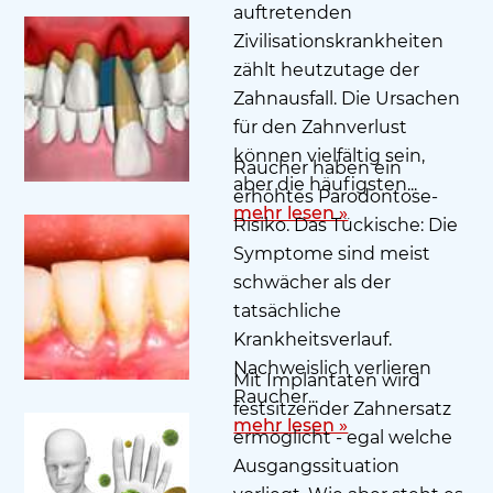
auftretenden
Zivilisationskrankheiten
zählt heutzutage der
Zahnausfall. Die Ursachen
für den Zahnverlust
können vielfältig sein,
Raucher haben ein
aber die häufigsten...
erhöhtes Parodontose-
mehr lesen »
Risiko. Das Tückische: Die
Symptome sind meist
schwächer als der
tatsächliche
Krankheitsverlauf.
Nachweislich verlieren
Mit Implantaten wird
Raucher...
festsitzender Zahnersatz
mehr lesen »
ermöglicht - egal welche
Ausgangssituation