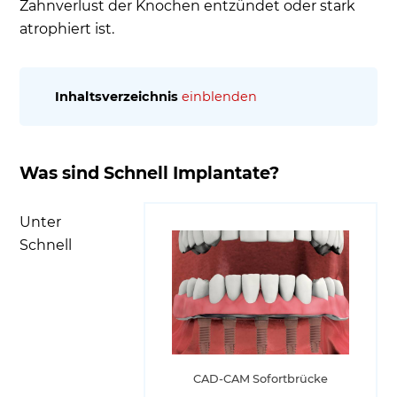
Zahnverlust der Knochen entzündet oder stark
atrophiert ist.
Inhaltsverzeichnis
einblenden
Was sind Schnell Implantate?
Warum wünschen sich Patienten diese
Was sind Schnell Implantate?
Versorgung?
Wann sind Sofortimplantate machbar?
Unter
Welche Vorteile haben Schnell Implantate?
Schnell
Wie lange muss ein Zahnimplantat Einheilen?
CAD-CAM Sofortbrücke