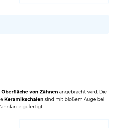
e, die Stärke und das Material unterscheiden
e
Oberfläche von Zähnen
angebracht wird. Die
ie
Keramikschalen
sind mit bloßem Auge bei
hnfarbe gefertigt.