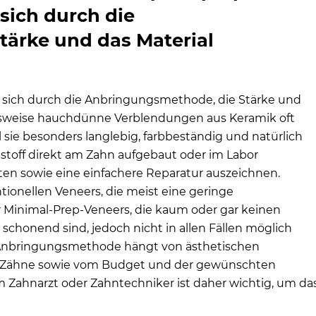
 sich durch die
net?
ärke und das Material
gebracht?
e in der Zahnmedizin vorbereitet?
ie sich durch die Anbringungsmethode, die Stärke und
e vor Veneers abgeschliffen?
elsweise hauchdünne Verblendungen aus Keramik oft
il sie besonders langlebig, farbbeständig und natürlich
esten?
toff direkt am Zahn aufgebaut oder im Labor
rs?
ten sowie eine einfachere Reparatur auszeichnen.
ionellen Veneers, die meist eine geringe
Veneers beim Zahnarzt – Beteiligung durch Krankenkasse?
r Minimal-Prep-Veneers, die kaum oder gar keinen
chonend sind, jedoch nicht in allen Fällen möglich
er Anbringungsmethode hängt von ästhetischen
r Zähne sowie vom Budget und der gewünschten
m Zahnarzt oder Zahntechniker ist daher wichtig, um d