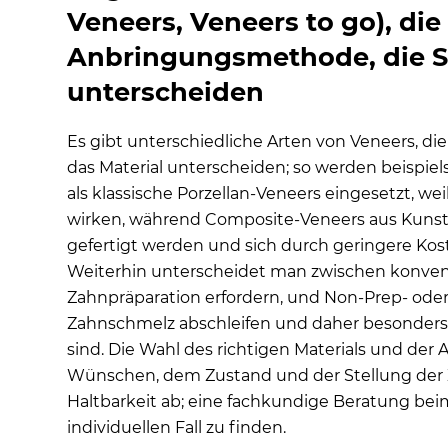
Veneers, Veneers to go), die
Für wen ist eine Indikation mit Veneers ungeeig
Herstellung keramischer Veneers
Anbringungsmethode, die St
Wie werden Veneers bzw. Non-Prep Veneers an
unterscheiden
Wie werden die Zähne für eine Verblendschal
Es gibt unterschiedliche Arten von Veneers, d
Wie und warum werden Oberflächen der Zähn
das Material unterscheiden; so werden beispi
Wie wird das Veneer auf dem Zahn befestigt?
als klassische Porzellan-Veneers eingesetzt, we
Wie pflege ich meine Veneers aus Keramik am b
wirken, während Composite-Veneers aus Kunsts
Haltbarkeit von Veneers: Wie lange halten Venee
gefertigt werden und sich durch geringere Kos
Weiterhin unterscheidet man zwischen konvent
Veneers Kosten - Wie hoch sind die Kosten für 
Zahnpräparation erfordern, und Non-Prep- ode
Vorteile und Nachteile von Veneers für die Zähne
Zahnschmelz abschleifen und daher besonders s
Vorteile von Veneers
sind. Die Wahl des richtigen Materials und d
1. Ästhetische Verbesserung
Wünschen, dem Zustand und der Stellung de
2. Langlebigkeit durch hohe Qualität
Haltbarkeit ab; eine fachkundige Beratung bei
individuellen Fall zu finden.
3. Minimalinvasive Behandlung