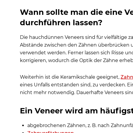
4. Natürliches Aussehen
Wann sollte man die eine V
Nachteile im Überblick von Veneers
durchführen lassen?
1. Kosten
2. Irreversible Veränderung
Die hauchdünnen Veneers sind für vielfältige z
3. Empfindlichkeit
Abstände zwischen den Zähnen überbrücken und
4. Risiko von Bruch oder Ablösung
verwendet werden. Ferner lassen sich Risse u
korrigieren, wodurch die Optik der Zähne erhe
Wie unterscheiden sich Veneers von Lumineers?
Alternative Option Zahnersatz? Gibt es eine Alte
Weiterhin ist die Keramikschale geeignet,
Zahn
Häufige Patientenfragen
eines Unfalls entstanden sind, zu verdecken. E
nicht mehr notwendig. Dauerhafte Veneers sind
Ein Veneer wird am häufigst
abgebrochenen Zähnen, z. B. nach Zahnunf