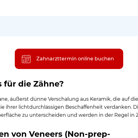
-prep-Veneers, Veneers to go), die sich durch die Anbringungsmethod
ür ein schönes Lächeln vom Zahnarzt durchführen lassen?
Zahnarzttermin online buchen
n, Inlays oder Onlays: Geht das?
 für die Zähne?
ingt auf schiefen Zähnen
igrane, äußerst dünne Verschalung aus Keramik, die auf di
?
sie ihrer lichtdurchlässigen Beschaffenheit verdanken. D
ktur einer Zahnlücke für schöne Zähne
fläche zu unterscheiden und werden in der Regel in Za
durch konventionelle Veneers korrigieren lassen
ten von Veneers (Non-prep-
ines Zahns überdecken durch Komposit-Veneers