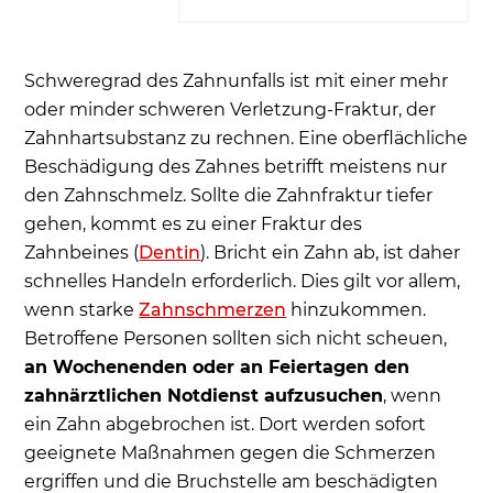
Zahnbehandlung bei einer Knochenverletzung
Zahn ab – Was zahlt die Krankenkasse? – Was
kostet die Behandlung? – Wie lange ist die
Schweregrad des Zahnunfalls ist mit einer mehr
Behandlungsdauer?
oder minder schweren Verletzung-Fraktur, der
Die häufigsten Ursachen: Zahnunfall mit
Zahnhartsubstanz zu rechnen. Eine oberflächliche
abgebrochenem Stück vom Zahn beim Sport
Beschädigung des Zahnes betrifft meistens nur
den Zahnschmelz. Sollte die Zahnfraktur tiefer
Mit Mundschutz vorbeugen - sicherer Schutz für
gehen, kommt es zu einer Fraktur des
die Zähne und Wurzel beim Sport
Zahnbeines (
Dentin
). Bricht ein Zahn ab, ist daher
Anforderungen an einen Mundschutz
schnelles Handeln erforderlich. Dies gilt vor allem,
Anfertigung eines individuellen
wenn starke
Zahnschmerzen
hinzukommen.
Mundschutzes
Betroffene Personen sollten sich nicht scheuen,
Häufige Patientenfragen
an Wochenenden oder an Feiertagen den
zahnärztlichen Notdienst aufzusuchen
, wenn
ein Zahn abgebrochen ist. Dort werden sofort
geeignete Maßnahmen gegen die Schmerzen
ergriffen und die Bruchstelle am beschädigten