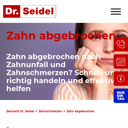
Zahn abgebrochen
Zahn abgebrochen nach
Zahnunfall und
Zahnschmerzen? Schnell und
richtig handeln und effektiv
helfen
»
»
Zahnarzt Dr. Seidel
Zahnschmerzen
Zahn abgebrochen