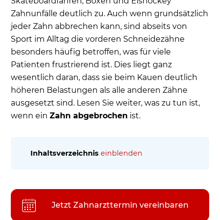
Skateboardfahren, Boxen und Eishockey
Zahnunfälle deutlich zu. Auch wenn grundsätzlich
jeder Zahn abbrechen kann, sind abseits von
Sport im Alltag die vorderen Schneidezähne
besonders häufig betroffen, was für viele
Patienten frustrierend ist. Dies liegt ganz
wesentlich daran, dass sie beim Kauen deutlich
höheren Belastungen als alle anderen Zähne
ausgesetzt sind. Lesen Sie weiter, was zu tun ist,
wenn ein
Zahn abgebrochen
ist.
Inhaltsverzeichnis
einblenden
Zahn ist abgebrochen - Was nun?
Mini-Stück vom Zahn abgebrochen – schnelles
Handeln notwendig, um den Zahn zu retten
Jetzt Zahnarzttermin vereinbaren
Was tun, wenn ein oberer oder unterer