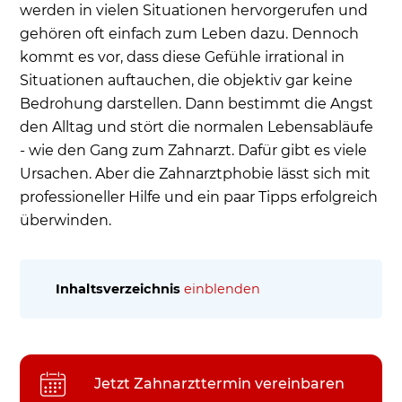
werden in vielen Situationen hervorgerufen und
gehören oft einfach zum Leben dazu. Dennoch
kommt es vor, dass diese Gefühle irrational in
Situationen auftauchen, die objektiv gar keine
Bedrohung darstellen. Dann bestimmt die Angst
den Alltag und stört die normalen Lebensabläufe
- wie den Gang zum Zahnarzt. Dafür gibt es viele
Ursachen. Aber die Zahnarztphobie lässt sich mit
professioneller Hilfe und ein paar Tipps erfolgreich
überwinden.
Inhaltsverzeichnis
einblenden
Wie äußert sich die Angst vor dem Zahnarzt und
wie gehen wir vor der Behandlung dagegen vor?
Woher kommt die Angst vor einer
Jetzt Zahnarzttermin vereinbaren
Zahnbehandlung?