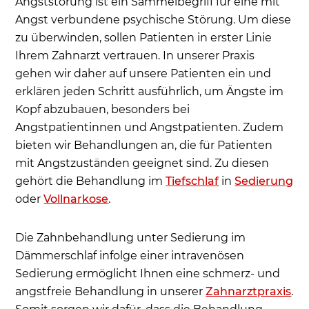
Angststörung ist ein Sammelbegriff für eine mit
Atemübungen zur Angstbewältigung
Angst verbundene psychische Störung. Um diese
Entspannungstechniken unterstützen die
zu überwinden, sollen Patienten in erster Linie
Angstbewältigung und helfen, Angst zu
Ihrem Zahnarzt vertrauen. In unserer Praxis
überwinden
gehen wir daher auf unsere Patienten ein und
Wie funktioniert die Angstbewältigung durch
erklären jeden Schritt ausführlich, um Ängste im
Hypnose?
Kopf abzubauen, besonders bei
Was versteht man unter Verhaltenstherapie bzw.
Angstpatientinnen und Angstpatienten. Zudem
Psychotherapie und wie hilft sie Ihnen beim
bieten wir Behandlungen an, die für Patienten
Gang zum Zahnarzt weiter?
mit Angstzuständen geeignet sind. Zu diesen
gehört die Behandlung im
Tiefschlaf
in
Sedierung
Ablauf der Verhaltenstherapie in der
oder
Vollnarkose
.
Zahnmedizin
Visualisierung nimmt den Schrecken und hilft
Die Zahnbehandlung unter Sedierung im
Ängste zu besiegen
Dämmerschlaf infolge einer intravenösen
Studie zur Verhaltenstherapie bei
Sedierung ermöglicht Ihnen eine schmerz- und
Zahnarztangst
angstfreie Behandlung in unserer
Zahnarztpraxis
.
Was kann der Zahnarzt tun bei sehr starker