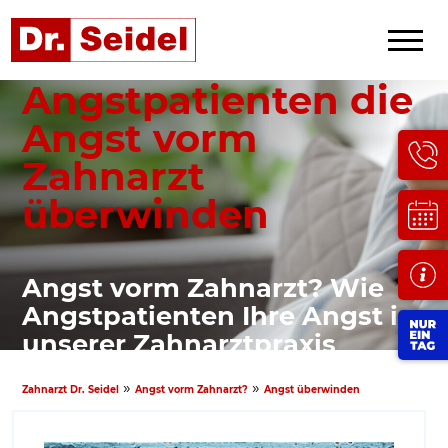
Wie
Angstpatienten die
Angst vorm
Zahnarzt
überwinden
Angst vorm Zahnarzt? Wie
Angstpatienten Ihre Angst in
unserer Zahnarztpraxis
erfolgreich überwinden
»
»
Zahnarzt Dr. Seidel
Angst vorm Zahnarzt?
Angst überwinden