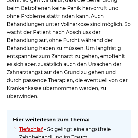
Somit sorgen wir dafür, dass die Behandlung
Panikstörung wie Panikattacken?
beim Betroffenen keine Panik hervorruft und
Wie kann Kindern die Zahnarztangst
ohne Probleme stattfinden kann. Auch
genommen werden?
Behandlungen unter Vollnarkose sind möglich. So
wacht der Patient nach Abschluss der
Häufige Fragen und Antworten zum
Behandlung auf, ohne Furcht während der
Überwinden der Angst
Behandlung haben zu müssen. Um langfristig
entspannter zum Zahnarzt zu gehen, empfiehlt
es sich aber, zusätzlich auch den Ursachen der
Zahnarztangst auf den Grund zu gehen und
durch passende Therapien, die eventuell von der
Krankenkasse übernommen werden, zu
überwinden.
Tiefschlaf
- So gelingt eine angstfreie
Zahnbehandlung im Traum