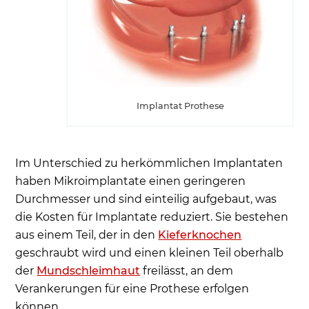
Wie lange halten Mini-Implantate?
Vor- und Nachteile von Mini-Implantaten
Vorteile von Mini-Implantaten gegenüber
herkömmlichen Implantaten?
Nachteile von Mini-Implantaten
Implantat Prothese
Stabilität und Haltbarkeit nach dem Eingriff
Eingeschränkte Anwendung
Im Unterschied zu herkömmlichen Implantaten
Weniger Anpassungsmöglichkeiten
haben Mikroimplantate einen geringeren
Höhere Ausfallrate
Durchmesser und sind einteilig aufgebaut, was
Komfort und Ästhetik nach einer
die Kosten für Implantate reduziert. Sie bestehen
Implantation
aus einem Teil, der in den
Kieferknochen
Wartung und Pflege
geschraubt wird und einen kleinen Teil oberhalb
der
Mundschleimhaut
freilässt, an dem
Risiko von Fehlstellungen
Verankerungen für eine Prothese erfolgen
Wann sind Mini-Implantate nicht geeignet?
können.