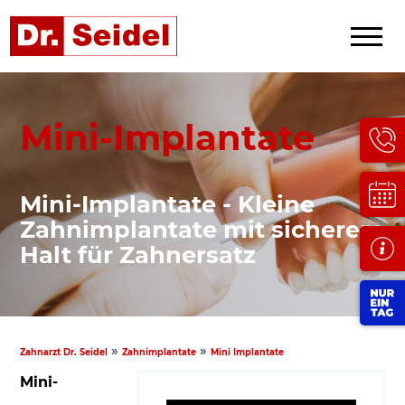
Mini-Implantate
Mini-Implantate - Kleine
Zahnimplantate mit sicherem
Halt für Zahnersatz
»
»
Zahnarzt Dr. Seidel
Zahnimplantate
Mini Implantate
Mini-