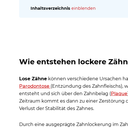
Inhaltsverzeichnis
einblenden
Wie entstehen lockere Zähne durch Parodontitis
Wie werden lockere Zähne nach einem Zahnunfa
Wie kommt es zu lockeren Zähnen durch schlec
Wie kommt es zu lockeren Zähnen nach einem ch
Plötzlich lose Zähne durch Tumor
Wie entstehen lockere Zähn
Heute selten: lose Zähne durch Mangelernähru
Nächtliches Zähneknirschen als weitere Ursache 
Lose Zähne
können verschiedene Ursachen habe
Wie kann ein loser Zahn erhalten werden?
Parodontose
(Entzündung des Zahnfleischs), 
Häufige Patientenfragen
entsteht und sich über den Zahnbelag (
Plaque
Zeitraum kommt es dann zu einer Zerstörung 
Verlust der Stabilität des Zahnes.
Durch eine ausgeprägte Zahnlockerung im Zah