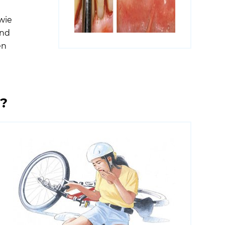
wie
und
en
t?