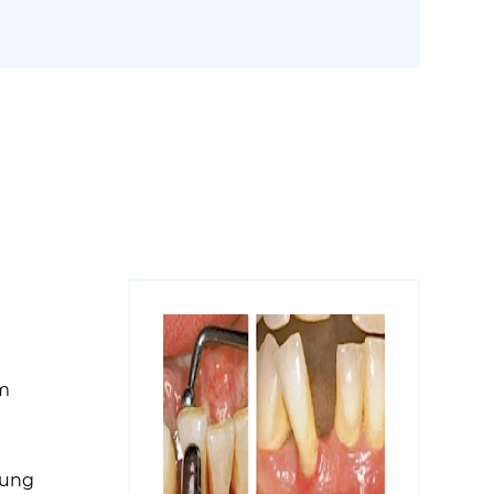
um
rung