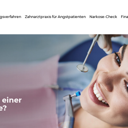
gsverfahren
Zahnarztpraxis für Angstpatienten
Narkose-Check
Fin
 einer
e?