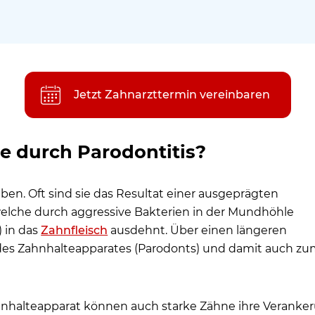
?
ll behandelt?
ht angepasste Kronen und Brücken?
Jetzt Zahnarzttermin vereinbaren
irurgischen Eingriff?
e durch Parodontitis?
ng
für lockere Zähne
n. Oft sind sie das Resultat einer ausgeprägten
welche durch aggressive Bakterien in der Mundhöhle
) in das
Zahnfleisch
ausdehnt. Über einen längeren
des Zahnhalteapparates (Parodonts) und damit auch z
nhalteapparat können auch starke Zähne ihre Veranke