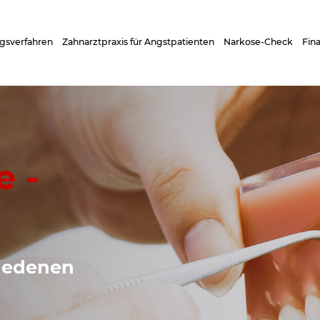
gsverfahren
Zahnarztpraxis für Angstpatienten
Narkose-Check
Fin
e -
hiedenen