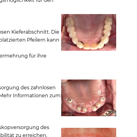
gsmöglichkeit für den
en Kieferabschnitt. Die
latzierten Pfeilern kann
vermehrung für ihre
rsorgung des zahnlosen
. Mehr Informationen zum
leskopversorgung des
ilität zu erreichen.