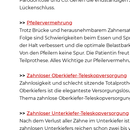
Parodontose und Co. Gehen die endständigen Z
Lückenschluss.
>>
Pfeilervermehrung
Trotz Brücke und herausnehmbarem Zahnersatz
Folge sind Schwierigkeiten beim Essen und Spr
der Halt verbessert und die optimale Belastbar
Von den Pfeilern keine Spur. Die Patientin fre
Teilprothese. Alles Wichtige zur Pfeilervermeh
>>
Zahnloser Oberkiefer-Teleskopversorgung
Zahnlosigkeit und schlecht sitzende Totalprot
Oberkiefers ist die eleganteste Versorgungslö
Thema zahnlose Oberkiefer-Teleskopversorgun
>>
Zahnloser Unterkiefer-Teleskopversorgung
Nach dem Verlust aller Zähne im Unterkiefer is
zahnlosen Unterkiefers reichen schon zwei bis v