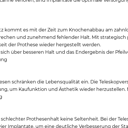
ähne verloren, sind Implantate die optimale Versorgun
 kommt es mit der Zeit zum Knochenabbau am zahnlos
echen und zunehmend fehlender Halt. Mit strategisch p
keit der Prothese wieder hergestellt werden.
ut sich über besseren Halt und das Endergebnis der Pfeil
rung
hesen schränken die Lebensqualität ein. Die Teleskopve
sung, um Kaufunktion und Ästhetik wieder herzustellen
g
t schlechter Prothesenhalt keine Seltenheit. Bei der Te
ier Implantate, um eine deutliche Verbesserung der Stab