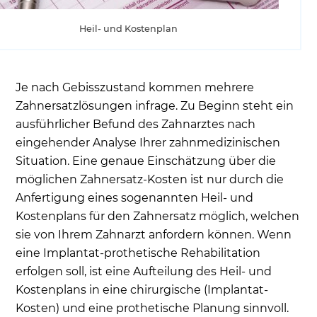
Kosten für die Implantat-Versorgung
Heil- und Kostenplan
Wie können die Kosten für Zahnersatz wie
Implantate oder Brücke beim Zahnarzt
finanziert werden?
Je nach Gebisszustand kommen mehrere
Günstigere Kosten im Ausland - Worauf müssen
Zahnersatzlösungen infrage. Zu Beginn steht ein
Sie achten?
ausführlicher Befund des Zahnarztes nach
Ausblick: Zahnersatz Preis für Allergiker
eingehender Analyse Ihrer zahnmedizinischen
Situation. Eine genaue Einschätzung über die
Häufige Patientenfragen
möglichen Zahnersatz-Kosten ist nur durch die
Anfertigung eines sogenannten Heil- und
Kostenplans für den Zahnersatz möglich, welchen
sie von Ihrem Zahnarzt anfordern können. Wenn
eine Implantat-prothetische Rehabilitation
erfolgen soll, ist eine Aufteilung des Heil- und
Kostenplans in eine chirurgische (Implantat-
Kosten) und eine prothetische Planung sinnvoll.