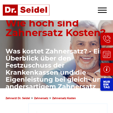
Wie hoch sind
Zahnersatz Kosten?
Was kostet Zahnersatz? - Ein
Überblick über den
Festzuschuss der
Krankenkassen und die
Eigenleistung bei gleich- und
andersartigem Zahnersatz
»
»
Zahnarzt Dr. Seidel
Zahnersatz
Zahnersatz Kosten