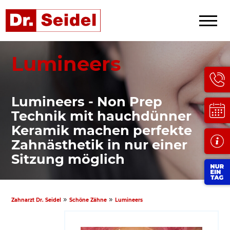
Lumineers
Lumineers - Non Prep
Technik mit hauchdünner
Keramik machen perfekte
Zahnästhetik in nur einer
Sitzung möglich
»
»
Zahnarzt Dr. Seidel
Schöne Zähne
Lumineers