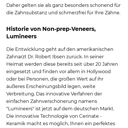
Daher gelten sie als ganz besonders schonend für
dafür?
die Zahnsubstanz und schmerzfrei für Ihre Zähne.
Wann sind Lumineers geeignet?
Zahnfleischentzündungen durch Lumineers?
Historie von Non-prep-Veneers,
Ausgeschlossen!
Lumineers
Wie unterscheiden sich Lumineers und Veneers?
Die Entwicklung geht auf den amerikanischen
Wie lange halten Lumineers?
Zahnarzt Dr. Robert Ibsen zurück. In seiner
Vor- und Nachteile von Lumineers
Heimat werden diese bereits seit über 20 Jahren
Vorteile auf einen Blick
eingesetzt und finden vor allem in Hollywood
Nachteile von Lumineers
oder bei Personen, die großen Wert auf ihr
äußeres Erscheinungsbild legen, weite
Was müssen Sie bei Lumineers beachten?
Verbreitung. Das innovative Verfahren der
Häufige Patientenfragen
einfachen Zahnverschönerung namens
"Lumineers" ist jetzt auf dem deutschen Markt.
Die innovative Technologie von
Cerinate
-
Keramik macht es möglich, Ihnen ein perfektes