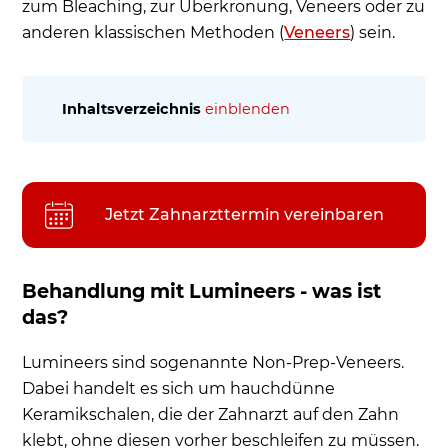
zum Bleaching, zur Überkronung, Veneers oder zu
anderen klassischen Methoden (
Veneers
) sein.
Inhaltsverzeichnis
einblenden
Behandlung mit Lumineers - was ist das?
Historie von Non-prep-Veneers, Lumineers
Befestigung beim Zahnarzt
Jetzt Zahnarzttermin vereinbaren
Anwendungsmöglichkeiten in der
Zahnheilkunde
Behandlung mit Lumineers - was ist
Was kosten Lumineers?
das?
Wer darf mit einem Lumineer am Zahn arbeiten?
Lumineers verdecken unansehnliche
Lumineers sind sogenannte Non-Prep-Veneers.
Zahnfüllungen
Dabei handelt es sich um hauchdünne
Lumineers in natürlichen Zahnfarben
Keramikschalen, die der Zahnarzt auf den Zahn
klebt, ohne diesen vorher beschleifen zu müssen.
Welche Eigenschaften sprechen ästhetisch