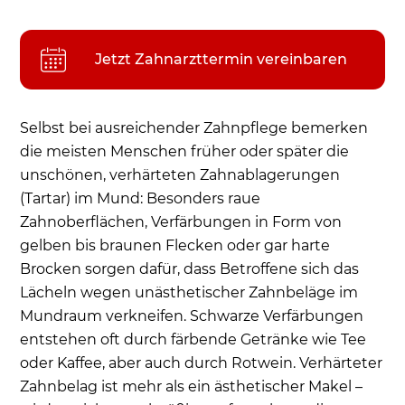
Wie entsteht Zahnstein – welche Lebensmittel
begünstigen Zahnstein, welche Symptome
Jetzt Zahnarzttermin vereinbaren
treten durch das Konkrement auf?
Vier Phasen der Zahnsteinbildung (1. Phase
Plaque)
Selbst bei ausreichender Zahnpflege bemerken
Wo am Zahn kann sich Zahnstein bilden?
die meisten Menschen früher oder später die
unschönen, verhärteten Zahnablagerungen
Ist Zahnstein gefährlich? Warum ist es wichtig,
(Tartar) im Mund: Besonders raue
eine zahnärztliche Zahnsteinentfernung beim
Zahnoberflächen, Verfärbungen in Form von
Zahnarzt durchzuführen?
gelben bis braunen Flecken oder gar harte
Professionelle Zahnsteinentfernung in der
Brocken sorgen dafür, dass Betroffene sich das
Zahnarztpraxis bei der Prophylaxe
Lächeln wegen unästhetischer Zahnbeläge im
Lockere Zähne nach Zahnsteinentfernung?
Mundraum verkneifen. Schwarze Verfärbungen
Schadet die Entfernung von Zahnstein durch
entstehen oft durch färbende Getränke wie Tee
eine professionelle Zahnreinigung den
oder Kaffee, aber auch durch Rotwein. Verhärteter
Zähnen?
Zahnbelag ist mehr als ein ästhetischer Makel –