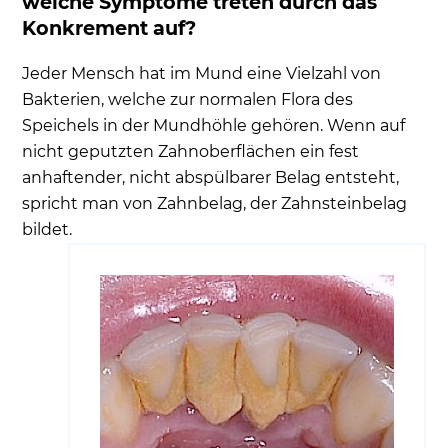
welche Symptome treten durch das
Konkrement auf?
Welche Hausmittel gegen Zahnstein gibt es?
Welche Methoden gibt es zur eigenständigen
Jeder Mensch hat im Mund eine Vielzahl von
Entfernung?
Bakterien, welche zur normalen Flora des
Warum ist Zahnstein schlecht für die Zähne und
Speichels in der Mundhöhle gehören. Wenn auf
das Zahnfleisch?
nicht geputzten Zahnoberflächen ein fest
Karies der Zähne durch verhärteten
anhaftender, nicht abspülbarer Belag entsteht,
Zahnstein
spricht man von Zahnbelag, der Zahnsteinbelag
bildet.
Zahnstein nicht entfernen lassen und
empfindliche Zähne riskieren
Entzündung des Zahnfleischs durch
verhärteten Zahnbelag
Häufige Patientenfragen