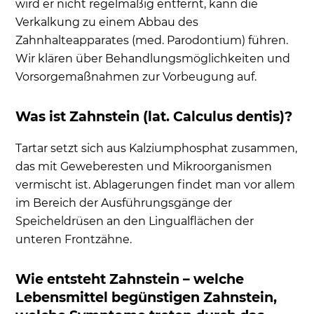
Bezahlt die Krankenkasse die Entfernung?
wird er nicht regelmäßig entfernt, kann die
Verkalkung zu einem Abbau des
Schädigungen durch Zahnstein an Zähnen oder
Zahnhalteapparates (med. Parodontium) führen.
Implantaten?
Wir klären über Behandlungsmöglichkeiten und
Kann unbemerkt Zahnstein entstehen – gibt es
Vorsorgemaßnahmen zur Vorbeugung auf.
einen zuverlässigen Selbsttest?
Durch Vorsorge Zahnstein vorbeugen: Was
Was ist Zahnstein (lat. Calculus dentis)?
können Patienten tun? Wann muss der Zahnarzt
eine Zahnreinigung durchführen?
Tartar setzt sich aus Kalziumphosphat zusammen,
Wie kann man Zahnstein (Calculus dentis) selbst
das mit Geweberesten und Mikroorganismen
zu Hause erkennen?
vermischt ist. Ablagerungen findet man vor allem
im Bereich der Ausführungsgänge der
Zahnstein selbst entfernen?
Speicheldrüsen an den Lingualflächen der
Welche Hilfsmittel können gegen festsitzenden
unteren Frontzähne.
Zahnbelag gekauft werden?
Was ist ein Zahnsteinradierer?
Wie entsteht Zahnstein – welche
Kann man mit dem Zahnsteinentferner
Lebensmittel begünstigen Zahnstein,
Zahnstein selbst entfernen?