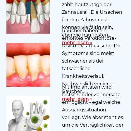
zählt heutzutage der
Zahnausfall. Die Ursachen
für den Zahnverlust
können vielfältig sein,
Raucher haben ein
aber die häufigsten...
erhöhtes Parodontose-
mehr lesen »
Risiko. Das Tückische: Die
Symptome sind meist
schwächer als der
tatsächliche
Krankheitsverlauf.
Nachweislich verlieren
Mit Implantaten wird
Raucher...
festsitzender Zahnersatz
mehr lesen »
ermöglicht - egal welche
Ausgangssituation
vorliegt. Wie aber steht es
um die Verträglichkeit der