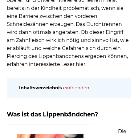
oberen und unteren Kiefer erscheinen meist
bereits in der Kindheit problematisch, wenn sie
eine Barriere zwischen den vorderen
Schneidezähnen erzeugen. Das Durchtrennen
wird dann oftmals angeraten. Ob dieser Eingriff
am Zahnfleisch wirklich nötig und sinnvoll ist, wie
er abläuft und welche Gefahren sich durch ein
Piercing des Lippenbändchens ergeben können,
erfahren interessierte Leser hier.
Inhaltsverzeichnis
einblenden
Was ist das Lippenbändchen?
Funktion des Lippenbändchens
Was ist das Lippenbändchen?
Warum durch Operation ein Lippenband
durchtrennen?
Die
Zu kurzes Lippenbändchen