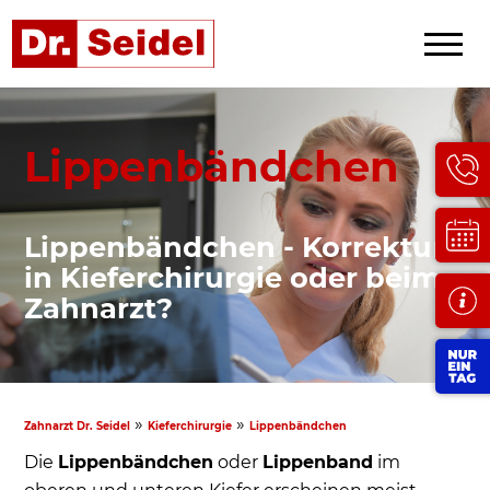
Lippenbändchen
Lippenbändchen - Korrektur
in Kieferchirurgie oder beim
Zahnarzt?
»
»
Zahnarzt Dr. Seidel
Kieferchirurgie
Lippenbändchen
Die
Lippenbändchen
oder
Lippenband
im