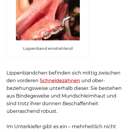
Lippenbändchen durchtrennen - Bei
Erwachsenen Durchtrennen des Lippenbandes
als Schutz vor Zahnfleischrückgang
Gibt es einen Zusammenhang zwischen
Lippenbändchen und Zahnlücke?
Gerissenes Lippenbändchen - Was tun beim
Lippenband einstrahlend
angerissenen Lippenbändchen?
Lippenbändchen und Piercingschmuck -
gefährlich für das Zahnfleisch?
Lippenbändchen befinden sich mittig zwischen
den vorderen
Schneidezähnen
und ober-
Das Lippenbändchen-Piercing richtig pflegen
beziehungsweise unterhalb dieser. Sie bestehen
Häufige Patientenfragen
aus Bindegewebe und Mundschleimhaut und
sind trotz ihrer dünnen Beschaffenheit
überraschend robust.
Im Unterkiefer gibt es ein – mehrheitlich nicht