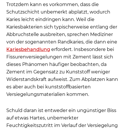
Trotzdem kann es vorkommen, dass die
Schutzschicht unbemerkt abplatzt, wodurch
Karies leicht eindringen kann. Weil die
Kariesbakterien sich typischerweise entlang der
Abbruchstelle ausbreiten, sprechen Mediziner
von der sogenannten Randkaries, die dann eine
Kariesbehandlung
erfordert. Insbesondere bei
Fissurenversiegelungen mit Zement lässt sich
dieses Phänomen häufiger beobachten, da
Zement im Gegensatz zu Kunststoff weniger
Widerstandskraft aufweist. Zum Abplatzen kann
es aber auch bei kunststoffbasierten
Versiegelungsmaterialien kommen.
Schuld daran ist entweder ein ungünstiger Biss
auf etwas Hartes, unbemerkter
Feuchtigkeitszutritt im Verlauf der Versiegelung