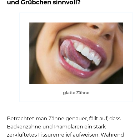
und Grübchen sinnvoll?
glatte Zähne
Betrachtet man Zähne genauer, fällt auf, dass
Backenzähne und Prämolaren ein stark
zerklüftetes Fissurenrelief aufweisen. Während