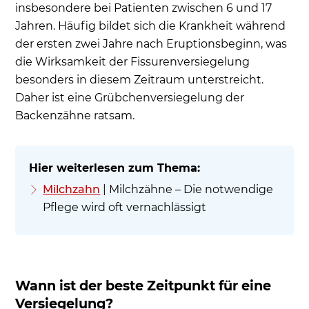
insbesondere bei Patienten zwischen 6 und 17
Jahren. Häufig bildet sich die Krankheit während
der ersten zwei Jahre nach Eruptionsbeginn, was
die Wirksamkeit der Fissurenversiegelung
besonders in diesem Zeitraum unterstreicht.
Daher ist eine Grübchenversiegelung der
Backenzähne ratsam.
Milchzahn
| Milchzähne – Die notwendige
Pflege wird oft vernachlässigt
Wann ist der beste Zeitpunkt für eine
Versiegelung?