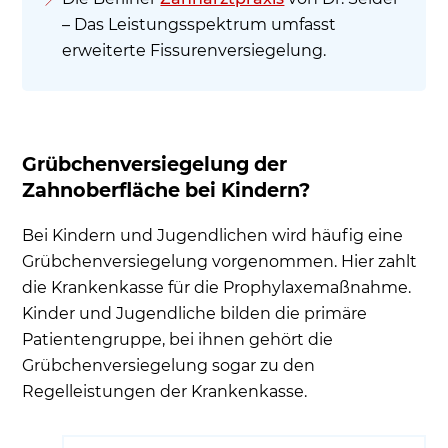
– Das Leistungsspektrum umfasst
erweiterte Fissurenversiegelung.
Grübchenversiegelung der
Zahnoberfläche bei Kindern?
Bei Kindern und Jugendlichen wird häufig eine
Grübchenversiegelung vorgenommen. Hier zahlt
die Krankenkasse für die Prophylaxemaßnahme.
Kinder und Jugendliche bilden die primäre
Patientengruppe, bei ihnen gehört die
Grübchenversiegelung sogar zu den
Regelleistungen der Krankenkasse.