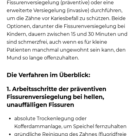
Fissurenversiegelung (präventive) oder eine
erweiterte Versiegelung (invasive) durchführen,
um die Zähne vor Kariesbefall zu schützen. Beide
Optionen, darunter die Fissurenversiegelung bei
Kindern, dauern zwischen 15 und 30 Minuten und
sind schmerzfrei, auch wenn es für kleine
Patienten manchmal ungewohnt sein kann, den
Mund so lange offenzuhalten.
Die Verfahren im Überblick:
1. Arbeitsschritte der präventiven
Fissurenversiegelung bei hellen,
unauffälligen Fissuren
absolute Trockenlegung oder
Kofferdammanlage, um Speichel fernzuhalten
gründliche Reinigung des Zahnes (fluoridfreie