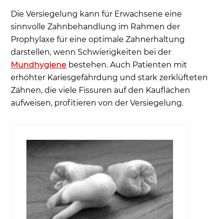
Die Versiegelung kann für Erwachsene eine
sinnvolle Zahnbehandlung im Rahmen der
Prophylaxe für eine optimale Zahnerhaltung
darstellen, wenn Schwierigkeiten bei der
Mundhygiene
bestehen. Auch Patienten mit
erhöhter Kariesgefährdung und stark zerklüfteten
Zähnen, die viele Fissuren auf den Kauflächen
aufweisen, profitieren von der Versiegelung.