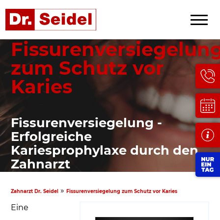
Fissurenversiegelun
zum Schutz vor
Karies
Fissurenversiegelung -
Erfolgreiche
Kariesprophylaxe durch den
Zahnarzt
»
Zahnarzt Dr. Seidel
Fissurenversiegelung zum Schutz vor Karies
Eine