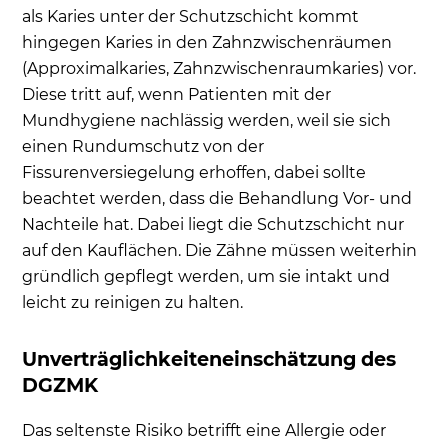
als Karies unter der Schutzschicht kommt
hingegen Karies in den Zahnzwischenräumen
(Approximalkaries, Zahnzwischenraumkaries) vor.
Diese tritt auf, wenn Patienten mit der
Mundhygiene nachlässig werden, weil sie sich
einen Rundumschutz von der
Fissurenversiegelung erhoffen, dabei sollte
beachtet werden, dass die Behandlung Vor- und
Nachteile hat. Dabei liegt die Schutzschicht nur
auf den Kauflächen. Die Zähne müssen weiterhin
gründlich gepflegt werden, um sie intakt und
leicht zu reinigen zu halten.
Unverträglichkeiteneinschätzung des
DGZMK
Das seltenste Risiko betrifft eine Allergie oder