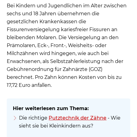
Bei Kindern und Jugendlichen im Alter zwischen
sechs und 18 Jahren übernehmen die
gesetzlichen Krankenkassen die
Fissurenversiegelung kariesfreier Fissuren an
bleibenden Molaren. Die Versiegelung an den
Prämolaren, Eck-, Front-, Weisheits- oder
Milchzähnen wird hingegen, wie auch bei
Erwachsenen, als Selbstzahlerleistung nach der
Gebührenordnung für Zahnärzte (GOZ)
berechnet. Pro Zahn können Kosten von bis zu
17,72 Euro anfallen.
Die richtige
Putztechnik der Zähne
- Wie
sieht sie bei Kleinkindern aus?