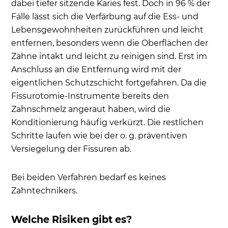
dabei tiefer sitzende Karies fest. Doch in 96 % der
Fälle lässt sich die Verfärbung auf die Ess- und
Lebensgewohnheiten zurückführen und leicht
entfernen, besonders wenn die Oberflächen der
Zähne intakt und leicht zu reinigen sind. Erst im
Anschluss an die Entfernung wird mit der
eigentlichen Schutzschicht fortgefahren. Da die
Fissurotomie-Instrumente bereits den
Zahnschmelz angeraut haben, wird die
Konditionierung häufig verkürzt. Die restlichen
Schritte laufen wie bei der o. g. präventiven
Versiegelung der Fissuren ab.
Bei beiden Verfahren bedarf es keines
Zahntechnikers.
Welche Risiken gibt es?