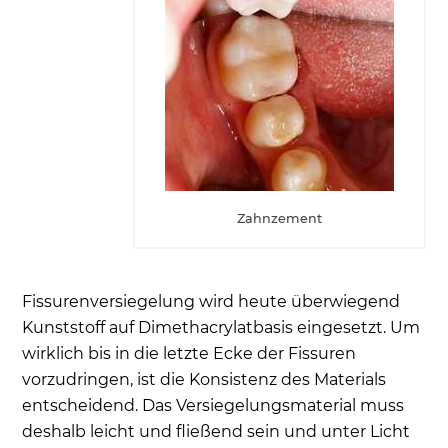
Zahnzement
Fissurenversiegelung wird heute überwiegend
Kunststoff auf Dimethacrylatbasis eingesetzt. Um
wirklich bis in die letzte Ecke der Fissuren
vorzudringen, ist die Konsistenz des Materials
entscheidend. Das Versiegelungsmaterial muss
deshalb leicht und fließend sein und unter Licht