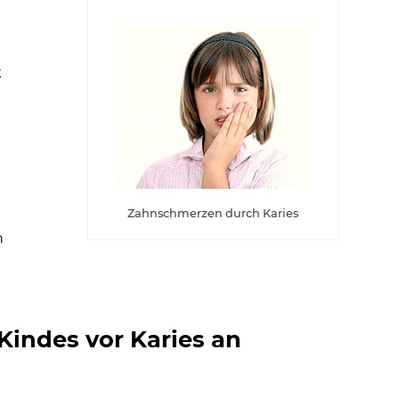
i
k
Zahnschmerzen durch Karies
n
indes vor Karies an