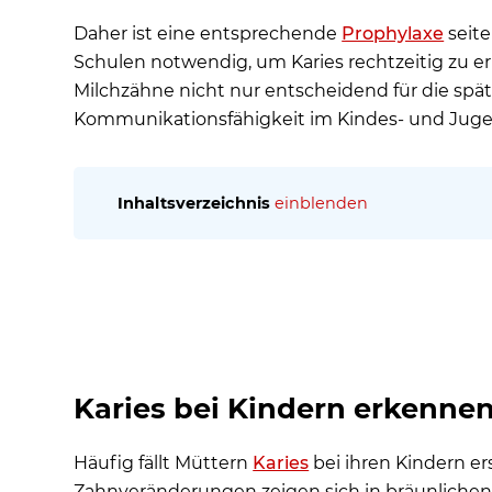
Daher ist eine entsprechende
Prophylaxe
seite
Schulen notwendig, um Karies rechtzeitig zu 
Milchzähne nicht nur entscheidend für die spä
Kommunikationsfähigkeit im Kindes- und Juge
Inhaltsverzeichnis
einblenden
Karies bei Kindern erkennen - Wie erkennt man 
Ursachen für Karies - Wie entsteht beim Kind Kar
Wie schnell entsteht Karies bei Kindern?
Kann Karies bei Milchzähnen wieder verschwind
Gute Mundhygiene – Warum muss man Karies be
Karies bei Kindern erkennen
Vorbeugen durch Zahnhygiene: Was schützt die Z
Richtig geputzt - Welche Tipps zur Mundhygiene 
Häufig fällt Müttern
Karies
bei ihren Kindern ers
Ist Karies Flecken auf den Zähnen ansteckend?
Zahnveränderungen zeigen sich in bräunlichen