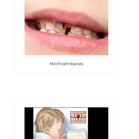
Milchzahnkaries
eil diese ohnehin bald ausfallen