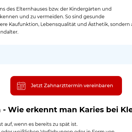
ns des Elternhauses bzw. der Kindergärten und
erkennen und zu vermeiden. So sind gesunde
tere Kaufunktion, Lebensqualität und Ästhetik, sondern
ndalter.
Karies bei Kleinkindern und Kindern?
ies?
Jetzt Zahnarzttermin vereinbaren
en?
reits bei Milchzähnen bekämpfen?
 - Wie erkennt man Karies bei K
ähne Ihres Kindes vor Karies an Milchzähnen?
gilt es zu beachten?
t auf, wenn es bereits zu spät ist.
 oder weißlichen Verfärbungen oder in Form von