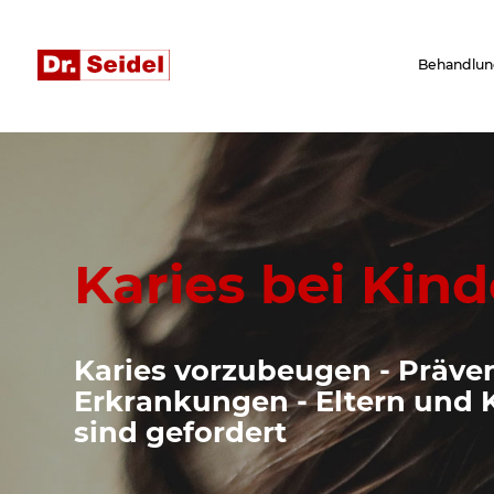
Behandlun
Karies bei Kin
Karies vorzubeugen - Präven
Erkrankungen - Eltern und 
sind gefordert