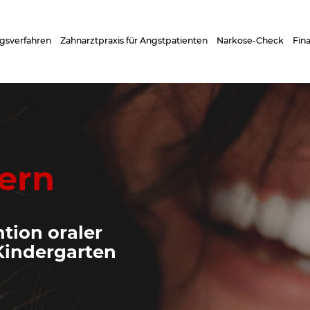
gsverfahren
Zahnarztpraxis für Angstpatienten
Narkose-Check
Fin
dern
tion oraler
Kindergarten