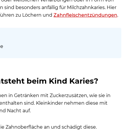
 den Milchzähnen?
sind besonders anfällig für Milchzahnkaries. Hier
 führen zu Löchern und
Zahnfleischentzündungen
.
 lassen?
 Zähne angreifen
ie
on Karies der Milchzähne beim Kind und Kleinkind beim Zahnarzt?
t fortgeschritten ist
ntsteht beim Kind Karies?
st heilen?
 – Von Karies betroffene Milchzähne bedürfen keiner Behandlung, w
hen in Getränken mit Zuckerzusätzen, wie sie in
enthalten sind. Kleinkinder nehmen diese mit
nd Nacht auf.
die Zahnoberfläche an und schädigt diese.