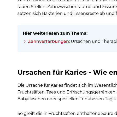
Ständiges Nuckeln verantwortlich für Karies an
rauen Stellen. Zahnzwischenräume und Fissuren 
setzen sich Bakterien und Essensreste ab und
Die bleibenden Zähne zahnärztlich versiegeln
Kariesbakterien können auch die bleibenden
Kann man kariöse Zähne bei Kindern stoppen?
Wie oft Vorbeugung durch Fluorid?
Zahnverfärbungen
: Ursachen und Therap
Behandlung - Wie erfolgt die Zahnbehandlung v
Behandlung von Karies, wenn diese bereits wei
Wird bei einem Milchzahn gebohrt?
Ursachen für Karies - Wie e
Können befallene Zähne im Anfangsstadium selb
Falschannahmen gefährden Zahn und Zahnfleisch
Die Ursache für Karies findet sich im Wesentlic
Häufige Patientenfragen
Fruchtsäften, Tees und Erfrischungsgetränken 
Babyflaschen oder speziellen Trinktassen Tag u
So greift die in Fruchtsäften enthaltene Säure 