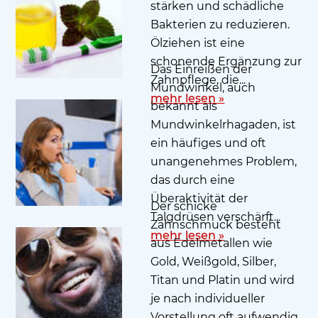
stärken und schädliche
Bakterien zu reduzieren.
Ölziehen ist eine
schonende Ergänzung zur
Das Einreißen der
Zahnpflege, die...
Mundwinkel, auch
mehr lesen »
bekannt als
Mundwinkelrhagaden, ist
ein häufiges und oft
unangenehmes Problem,
das durch eine
Überaktivität der
Der schicke
Talgdrüsen verschärft...
Zahnschmuck besteht
mehr lesen »
aus Edelmetallen wie
Gold, Weißgold, Silber,
Titan und Platin und wird
je nach individueller
Vorstellung oft aufwendig