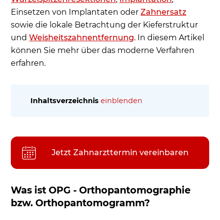
Einsetzen von Implantaten oder
Zahnersatz
sowie die lokale Betrachtung der Kieferstruktur
und
Weisheitszahnentfernung
. In diesem Artikel
können Sie mehr über das moderne Verfahren
erfahren.
Inhaltsverzeichnis
einblenden
Was ist OPG - Orthopantomographie bzw.
Orthopantomogramm?
Wie funktioniert die sichere und scnelle OPG?
Jetzt Zahnarzttermin vereinbaren
Für wen kommt eine OPG infrage?
Wie funktioniert ein Orthopantomograph?
Was ist OPG - Orthopantomographie
Was kostet eine OPG?
bzw. Orthopantomogramm?
Wer übernimmt die Kosten?