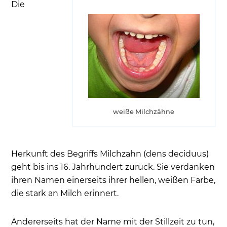
Die
Wenn beim Zahnwechsel die Milchzähne nicht
ausfallen – wie zieht man einen Milchzahn?
Sind Milchzähne anfällig für Karies?
Wie sollte Karies am Milchzahn des
Milchgebisses bei einem Zahnarzt behandelt
werden?
Wie sieht die richtige Pflege der Milchzähne und
weiße Milchzähne
neuen Zähne aus?
Wie lange dauert die Phase des Zahnwechsels?
Was muss bei der Prophylaxe beachtet werden?
Herkunft des Begriffs Milchzahn (dens deciduus)
Welcher Milchzahn fällt als Erstes aus?
geht bis ins 16. Jahrhundert zurück. Sie verdanken
Wie können Milchzähne angstfrei behandelt
ihren Namen einerseits ihrer hellen, weißen Farbe,
werden?
die stark an Milch erinnert.
Häufige Patientenfragen
Andererseits hat der Name mit der Stillzeit zu tun,