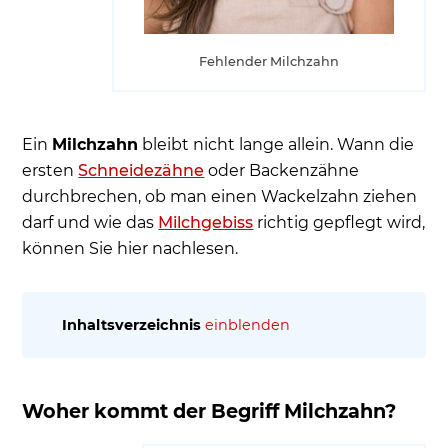
Fehlender Milchzahn
Ein
Milchzahn
bleibt nicht lange allein. Wann die
ersten
Schneidezähne
oder Backenzähne
durchbrechen, ob man einen Wackelzahn ziehen
darf und wie das
Milchgebiss
richtig gepflegt wird,
können Sie hier nachlesen.
Inhaltsverzeichnis
einblenden
Woher kommt der Begriff Milchzahn?
Wann kommen die ersten Zähne durch?
Woher kommt der Begriff Milchzahn?
Wie viele Milchzähne haben Kinder im
Milchgebiss?