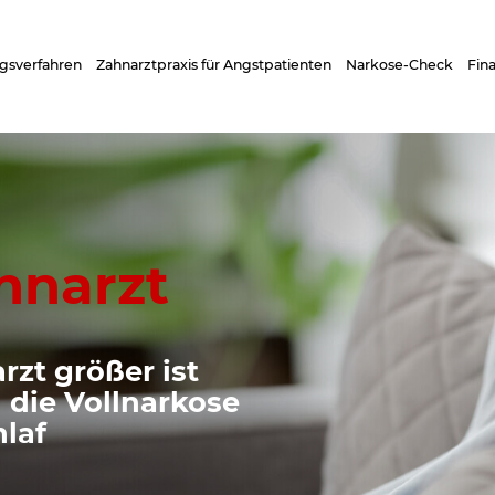
gsverfahren
Zahnarztpraxis für Angstpatienten
Narkose-Check
Fin
hnarzt
zt größer ist
 die Vollnarkose
hlaf