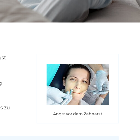
gst
g
s zu
Angst vor dem Zahnarzt