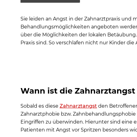
Was können Sie gegen die Angst vorm Zahnarzt
Welche Narkose ist die optimale für meine indi
Sie leiden an Angst in der Zahnarztpraxis un
Wie weit können homöopathische Mittel bei Z
Behandlungsmöglichkeiten angeboten werden. Z
Vollnarkose bei extremer Angst vor einer Zahnb
über die Möglichkeiten der lokalen Betäubung.
Praxis sind. So verschlafen nicht nur Kinder d
Fazit – Sedierung oder Vollnarkose ermöglichen 
Häufige Patientenfragen
Wann ist die Zahnarztangst
Sobald es diese
Zahnarztangst
den Betroffenen
Zahnarztphobie bzw. Zahnbehandlungsphobie (Z
Eingriffen zu überwinden. Hierunter sind eine
Patienten mit Angst vor Spritzen besonders wic