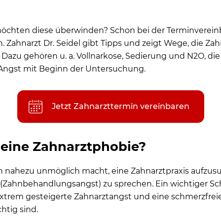
 tun? Wie überwinden Angstpatienten die panische Angst bei notwe
viduelle Behandlung? Örtliche Betäubung, Dämmerschlaf oder Vollnar
d möchten diese überwinden? Schon bei der Terminverei
ahnbehandlungsphobie (Zahnbehandlungsangst) helfen?
ahnarzt Dr. Seidel gibt Tipps und zeigt Wege, die Zah
ehandlung in der Zahnklinik oder beim Zahnarztbesuch vereinbaren
 Dazu gehören u. a. Vollnarkose, Sedierung und N2O, di
ie Angst mit Beginn der Untersuchung.
ein Verschlafen der Zahnarztangst – jetzt Terminvereinbarung online 
Jetzt Zahnarzttermin vereinbaren
 eine Zahnarztphobie?
 nahezu unmöglich macht, eine Zahnarztpraxis aufzusuc
ahnbehandlungsangst) zu sprechen. Ein wichtiger Schri
 extrem gesteigerte Zahnarztangst und eine schmerzfrei
htig sind.