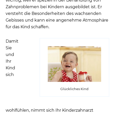
wichtig, weil er speziell in der Behandlung von
Zahnproblemen bei Kindern ausgebildet ist. Er
versteht die Besonderheiten des wachsenden
Gebisses und kann eine angenehme Atmosphäre
für das Kind schaffen.
Damit
Sie
und
Ihr
Kind
sich
Glückliches Kind
wohlfühlen, nimmt sich Ihr Kinderzahnarzt