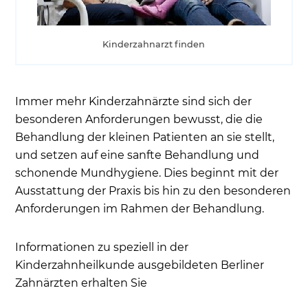
für Zahngesundheit
Vorsorge für Zahngesundheit – Wie oft mit dem
Kinderzahnarzt finden
Kind zum Spezialisten für Kinderzahnheilkunde?
Ihr Zahnarztbesuch beim Kinderzahnarzt Berlin
Dr. Seidel
Immer mehr Kinderzahnärzte sind sich der
Zahnbehandlung durch schmerzlose
besonderen Anforderungen bewusst, die die
Betäubung durch Kinderdentist für Berlin
Behandlung der kleinen Patienten an sie stellt,
Beim Kinderzahnarzt mit Hypnose bei Berlin
und setzen auf eine sanfte Behandlung und
schonende Mundhygiene. Dies beginnt mit der
Beim Kinderzahnarzt ohne Bohrgeräusche
Ausstattung der Praxis bis hin zu den besonderen
Prophylaxe und Fissurenversiegelung beim
Anforderungen im Rahmen der Behandlung.
Kinderzahn
Wie hoch sind die Kosten für den
Informationen zu speziell in der
Kinderzahnarzt?
Kinderzahnheilkunde ausgebildeten Berliner
Welche Möglichkeiten habe ich, einen
Zahnärzten erhalten Sie
Kinderzahnarzt in Berlin zu finden?