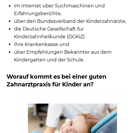
Portal des Bundesverbandes
im Internet über Suchmaschinen und
Kinderzahnärzte
Erfahrungsberichte,
Zahnärztekammer Berlin
über den Bundesverband der Kinderzahnärzte,
die Deutsche Gesellschaft für
QIEZ - Dein Berliner Stadtteilportal
Kinderzahnheilkunde (DGKiZ)
Empfehlungen für eine Kinderzahnärztin
Ihre Krankenkasse und
oder einen Kinderzahnarzt für Berlin
über Empfehlungen Bekannter aus dem
Häufige Patientenfragen
Kindergarten und der Schule.
Worauf kommt es bei einer guten
Zahnarztpraxis für Kinder an?