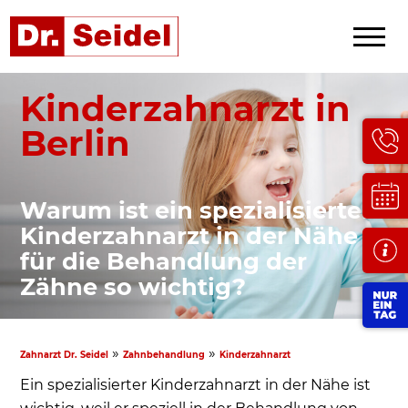
Kinderzahnarzt in
Berlin
Warum ist ein spezialisierter
Kinderzahnarzt in der Nähe
für die Behandlung der
Zähne so wichtig?
»
»
Zahnarzt Dr. Seidel
Zahnbehandlung
Kinderzahnarzt
Ein spezialisierter Kinderzahnarzt in der Nähe ist