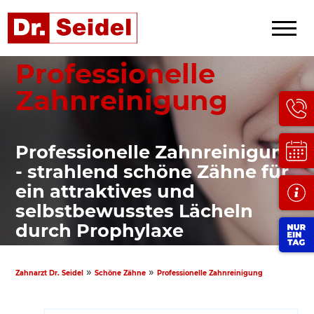
Professionelle
Zahnreinigung
Professionelle Zahnreinigung
- strahlend schöne Zähne für
ein attraktives und
selbstbewusstes Lächeln
durch Prophylaxe
»
»
Zahnarzt Dr. Seidel
Schöne Zähne
Professionelle Zahnreinigung