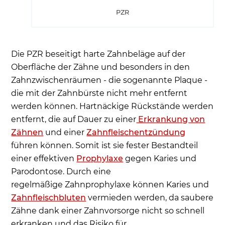
Was wird in unserer Praxis bei einer
PZR
professionellen Zahnreinigung gemacht?
Warum sollte eine PZR regelmäßig durchgeführt
werden?
Die PZR beseitigt harte Zahnbeläge auf der
Zahnkrankheiten vorbeugen - Wie oft ist eine
Oberfläche der Zähne und besonders in den
professionelle Zahnreinigung empfehlenswert
Zahnzwischenräumen - die sogenannte Plaque -
für gesunde Zähne?
die mit der Zahnbürste nicht mehr entfernt
werden können. Hartnäckige Rückstände werden
Ist eine professionelle Zahnreinigung
entfernt, die auf Dauer zu einer
Erkrankung von
schmerzhaft?
Zähnen
und einer
Zahnfleischentzündung
Kann eine professionelle Zahnreinigung die
führen können. Somit ist sie fester Bestandteil
Zähne aufhellen?
einer effektiven
Prophylaxe
gegen Karies und
Wie sinnvoll ist die PZR bei Kindern?
Parodontose. Durch eine
Wie bereite ich mich auf eine professionelle
regelmäßige Zahnprophylaxe können Karies und
Zahnreinigung vor?
Zahnfleischbluten
vermieden werden, da saubere
Kosten für die PZR - Was kostet die professionelle
Zähne dank einer Zahnvorsorge nicht so schnell
Zahnreinigung Berlin?
erkranken und das Risiko für