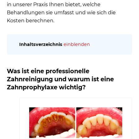
in unserer Praxis Ihnen bietet, welche
Behandlungen sie umfasst und wie sich die
Kosten berechnen.
Inhaltsverzeichnis
einblenden
Was ist eine professionelle Zahnreinigung und
warum ist eine Zahnprophylaxe wichtig?
Was ist eine professionelle
PZR: Ist die Zahnvorsorge in der Zahnarztpraxis
Zahnreinigung und warum ist eine
für jeden Patienten sinnvoll?
Zahnprophylaxe wichtig?
Diese Vorteile haben Sie von einer professionellen
Zahnreinigung bei Dr. Seidel
Kann die professionelle Zahnreinigung mit
Ultraschall schädlich für Ihre Zähne sein?
Ablauf einer PZR - Wie läuft eine professionelle
Zahnreinigung ab?