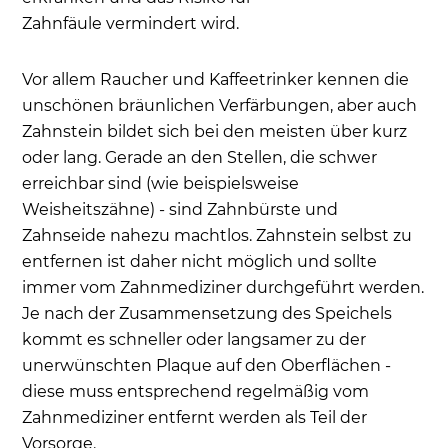
Zahnfäule vermindert wird.
Übernimmt die Kosten einer professionellen
Zahnreinigung in unserer Zahnarztpraxis die
Vor allem Raucher und Kaffeetrinker kennen die
Krankenkasse wie die AOK?
unschönen bräunlichen Verfärbungen, aber auch
Ist eine professionelle Zahnreinigung
Zahnstein bildet sich bei den meisten über kurz
steuerlich absetzbar?
oder lang. Gerade an den Stellen, die schwer
Was ist im Alltag in puncto Zahnpflege zur
erreichbar sind (wie beispielsweise
Erhaltung der Zahngesundheit und Schutz vor
Weisheitszähne) - sind Zahnbürste und
Parodontitis zu beachten?
Zahnseide nahezu machtlos. Zahnstein selbst zu
Häufige Patientenfragen
entfernen ist daher nicht möglich und sollte
immer vom Zahnmediziner durchgeführt werden.
Je nach der Zusammensetzung des Speichels
kommt es schneller oder langsamer zu der
unerwünschten Plaque auf den Oberflächen -
diese muss entsprechend regelmäßig vom
Zahnmediziner entfernt werden als Teil der
Vorsorge.