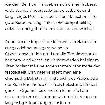
Welche Alternativen zu Titanimplantaten gibt es?
werden. Bei Titan handelt es sich um ein äußerst
widerstandsfähiges, stabiles, belastbares und
Vor- und Nachteile - Metallfreie alternative
langlebiges Metall, das bei vielen Menschen eine
Keramikimplantate - Unterschiede zwischen
gute Körperverträglichkeit (Biokompatibilität)
einem Implantat aus Keramik und Titan?
aufweist und gut mit dem Knochen verwächst.
Zahnimplantat aus Titan - Aufbau und
Einheilungsphase
Rund um die Implantate können sich Hautzellen
Warum bevorzugen Zahnmediziner in der
ausgezeichnet anlagern, weshalb
Implantologie oft Implantate aus Titan und
Operationswunden rund um die Zahnimplantate
verwenden kein Keramikimplantat?
hervorragend verheilen. Ferner werden bei einem
Welche Kosten entstehen bei Titanimplantaten?
Titanimplantat keine sogenannten Zahnstörfelder
Neueste Implantatsysteme und technische
festgestellt. Darunter versteht man eine
Entwicklungen
chronische Belastung im Bereich des Kiefers oder
der Kieferknochen, die sich als Belastung für den
Häufige Patientenfragen
ganzen Organismus erweisen kann. Sie kann
unter anderem das Immunsystem stören und so
langfristig Erkrankungen auslösen.