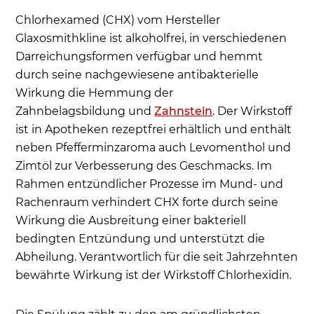
Rücksprache mit einem Arzt – wie lange kann
Chlorhexamed (CHX) vom Hersteller
der Wirkstoff verwendet werden?
Glaxosmithkline ist alkoholfrei, in verschiedenen
Darreichungsformen verfügbar und hemmt
Ausschließende Gründe für die Anwendung von
durch seine nachgewiesene antibakterielle
CHX Forte & CHX Fluid
Wirkung die Hemmung der
Welches Produkt mit dem Wirkstoff ist das
Zahnbelagsbildung und
Zahnstein
. Der Wirkstoff
richtige?
ist in Apotheken rezeptfrei erhältlich und enthält
Wie ist Chlorhexamed® FORTE alkoholfrei 0,2 %
neben Pfefferminzaroma auch Levomenthol und
aufzubewahren?
Zimtöl zur Verbesserung des Geschmacks. Im
Erfahrungsberichte – Wie sind die Erfahrungen
Rahmen entzündlicher Prozesse im Mund- und
unserer Patienten mit Chlorhexamed?
Rachenraum verhindert CHX forte durch seine
Wirkung die Ausbreitung einer bakteriell
Wo ist Chlorhexidin (CHX) bei Problemen mit
bedingten Entzündung und unterstützt die
dem Zahnfleisch erhältlich?
Abheilung. Verantwortlich für die seit Jahrzehnten
Häufige Patientenfragen
bewährte Wirkung ist der Wirkstoff Chlorhexidin.