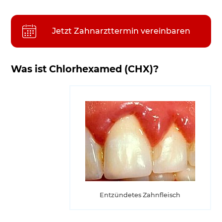
Verschiedene Darreichungsformen zur
optimalen Behandlung des Zahnfleisches
Jetzt Zahnarzttermin vereinbaren
Antiseptische Lösung - Anwendungsgebiete von
Chlorhexamed Forte alkoholfrei
Arzneimittel Chlorhexamed 200 ml tägliche
Was ist Chlorhexamed (CHX)?
Mundspülung: Ihr starker Partner zur
vorübergehenden unterstützenden
Behandlung bei bakteriell bedingten
Zahnfleischentzündungen
Wie ist Chlorhexamed® FORTE alkoholfrei 0,2 %
anzuwenden?
Wirkstoff Chlorhexidinbis (D-Gluconat)
Wie lange sollte man nach der Anwendung nicht
essen?
Entzündetes Zahnfleisch
Fragen Sie Ihren Arzt oder Apotheker: Welche
Nebenwirkungen können auftreten